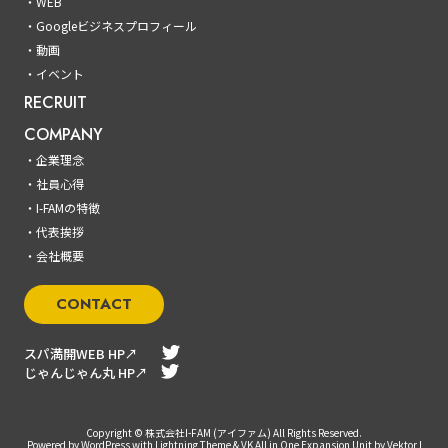
WEB
Googleビジネスプロフィール
動画
イベント
RECRUIT
COMPANY
企業理念
社員心得
I-FAMの特徴
代表挨拶
会社概要
CONTACT
スパ満開WEB HP↗
じゃんじゃん丸 HP↗
Copyright © 株式会社I-FAM (アイファム) All Rights Reserved.
Powered by WordPress with Lightning Theme & VK All in One Expansion Unit by Vektor,I